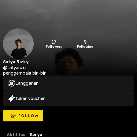
17
9
Followers
Following
Satya Rizky
@satyarizq
penggembala biri-biri
Langganan
Tukar voucher
FOLLOW
Aktifitas
Karya