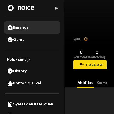
Beranda
@null
Genre
0
0
Followers
Following
Koleksimu
FOLLOW
History
Aktifitas
Karya
Konten disukai
Syarat dan Ketentuan