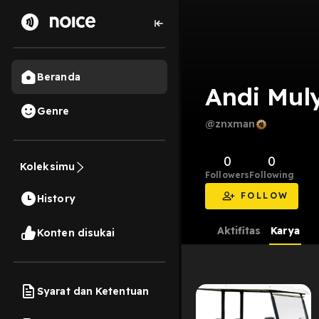
Beranda
Andi Muly
Genre
@znxman
0
0
Koleksimu
Followers
Following
FOLLOW
History
Aktifitas
Karya
Konten disukai
Syarat dan Ketentuan