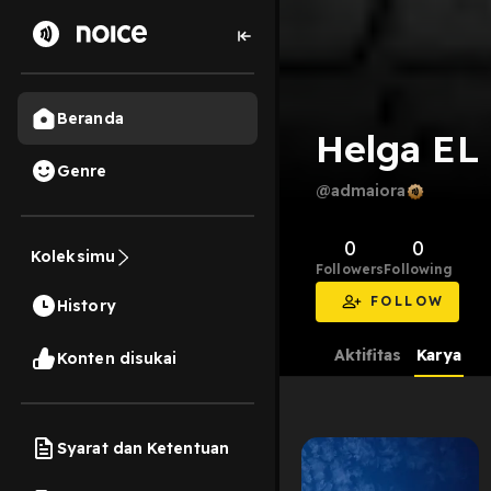
Beranda
Helga EL
Genre
@admaiora
0
0
Koleksimu
Followers
Following
FOLLOW
History
Aktifitas
Karya
Konten disukai
Syarat dan Ketentuan