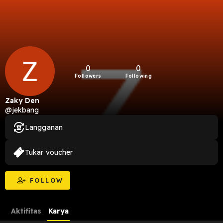
0
0
Followers
Following
Zaky Den
@jekbang
Langganan
Tukar voucher
FOLLOW
Aktifitas
Karya