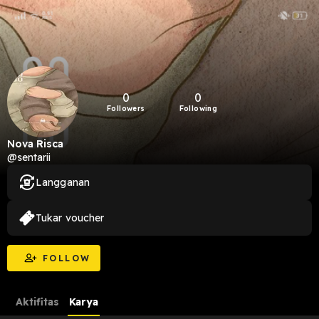
0
0
Followers
Following
Nova Risca
@sentarii
Langganan
Tukar voucher
FOLLOW
Aktifitas
Karya