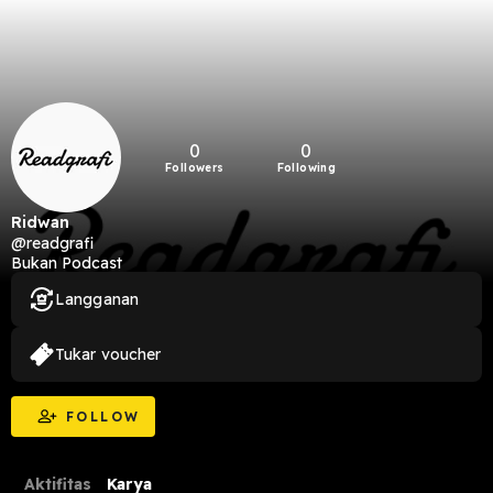
0
0
Followers
Following
Ridwan
@readgrafi
Bukan Podcast
Langganan
Tukar voucher
FOLLOW
Aktifitas
Karya