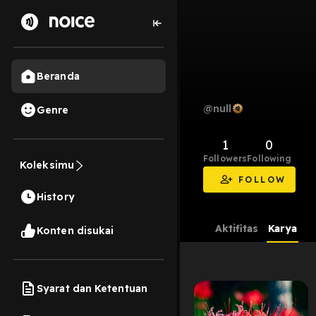
Beranda
@null
Genre
1
0
Followers
Following
Koleksimu
FOLLOW
History
Aktifitas
Karya
Konten disukai
Syarat dan Ketentuan