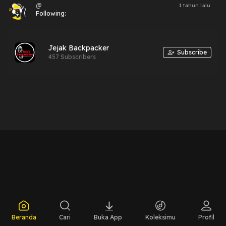
@
1 tahun lalu
Following:
Jejak Backpacker
Subscribe
457 Subscribers
Beranda
Cari
Buka App
Koleksimu
Profil