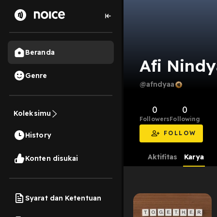
Beranda
Afi Nind
Genre
@afndyaa
0
0
Koleksimu
Followers
Following
FOLLOW
History
Aktifitas
Karya
Konten disukai
Syarat dan Ketentuan