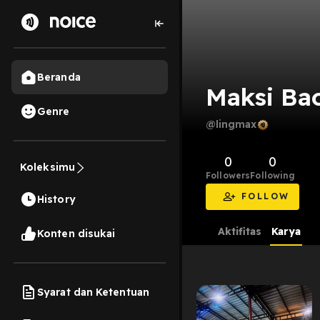
Beranda
Maksi Ba
Genre
@lingmax
0
0
Koleksimu
Followers
Following
FOLLOW
History
Aktifitas
Karya
Konten disukai
Syarat dan Ketentuan