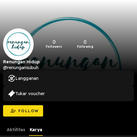
0
0
Followers
Following
Renungan Hidup
@renungansubuh
Langganan
Tukar voucher
FOLLOW
Aktifitas
Karya