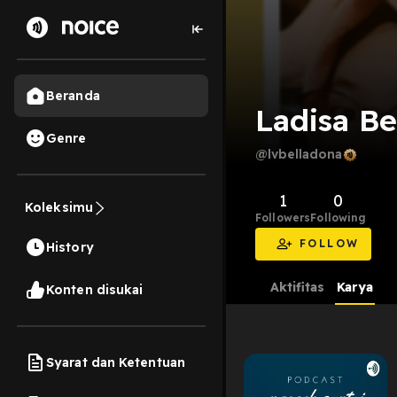
Beranda
Ladisa Be
Genre
@lvbelladona
1
0
Koleksimu
Followers
Following
FOLLOW
History
Aktifitas
Karya
Konten disukai
Syarat dan Ketentuan