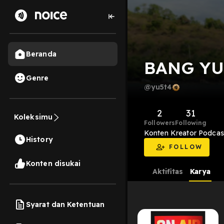
Beranda
BANG YU
Genre
@yu5t4
2
31
Koleksimu
Followers
Following
Konten Kreator Podca
History
FOLLOW
Konten disukai
Aktifitas
Karya
Syarat dan Ketentuan