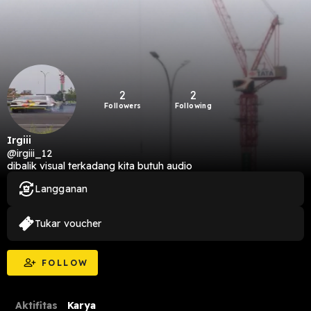
2
2
Followers
Following
Irgiii
@irgiii_12
dibalik visual terkadang kita butuh audio
Langganan
Tukar voucher
FOLLOW
Aktifitas
Karya