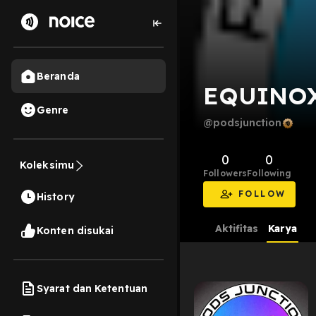
Beranda
EQUINO
Genre
@podsjunction
0
0
Koleksimu
Followers
Following
FOLLOW
History
Aktifitas
Karya
Konten disukai
Syarat dan Ketentuan