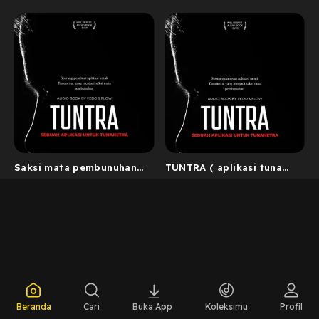
Saksi mata pembunuhan
TUNTRA ( aplikasi tuna
yang penakut
netra )
Beranda
Cari
Buka App
Koleksimu
Profil