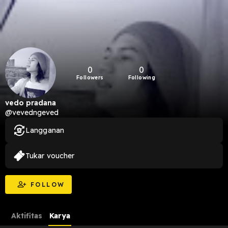
0
0
Followers
Following
vedo pradana
@vevedngeved
Langganan
Tukar voucher
FOLLOW
Aktifitas
Karya