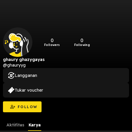
0
0
Followers
Following
ghaury ghazygayas
@ghauryyg
Langganan
Tukar voucher
FOLLOW
Aktifitas
Karya