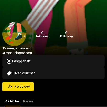
0
0
Followers
Following
Teenage Lawson
@manusiapodcast
Langganan
Tukar voucher
FOLLOW
Aktifitas
Karya