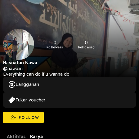
0
0
Followers
Following
Hasnatun Nawa
@nawa.in
Everything can do if u wanna do
Langganan
Tukar voucher
FOLLOW
Aktifitas
Karya