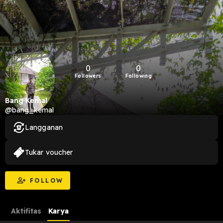
0
0
Followers
Following
Bang Kemal
@bang_kemal
Langganan
Tukar voucher
FOLLOW
Aktifitas
Karya