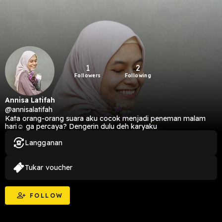
1
2
Followers
Following
Annisa Latifah
@annisalatifah
Kata orang-orang suara aku cocok menjadi peneman malam
hari☺️ ga percaya? Dengerin dulu deh karyaku
Langganan
Tukar voucher
FOLLOW