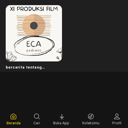
bercerita tentang
kehidupan dan saat awal
masuk sekolah...
Beranda
Cari
Buka App
Koleksimu
Profil