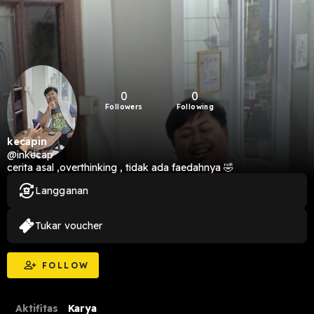
0
0
Followers
Following
kecapin
@inkecap
cerita asal ,overthinking , tidak ada faedahnya 🤣
Langganan
Tukar voucher
FOLLOW
Aktifitas
Karya