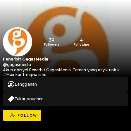
39
4
Followers
Following
Penerbit GagasMedia
@gagasmedia
Akun opisyel Penerbit GagasMedia. Teman yang asyik untuk
#MainkanImajinasimu
Langganan
Tukar voucher
FOLLOW