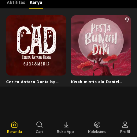
Aktifitas
Karya
Cerita Antara Dunia by
Kisah mistis ala Daniel
GagasMedia
Ahmad ft. Nuugroagung
#TheWrite...
Beranda
Cari
Buka App
Koleksimu
Profil