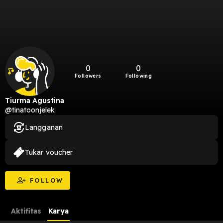
0
0
Followers
Following
Tiurma Agustina
@tinatoonjelek
Langganan
Tukar voucher
FOLLOW
Aktifitas
Karya