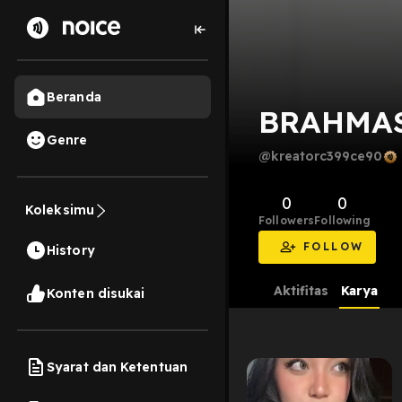
Beranda
BRAHMAS
Genre
@kreatorc399ce90
0
0
Koleksimu
Followers
Following
FOLLOW
History
Aktifitas
Karya
Konten disukai
Syarat dan Ketentuan