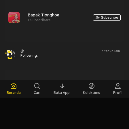
Bapak Tionghoa
Subscribe
1 Subscribers
@
4 tahun lalu
Following:
Radio Mustang 88.0 FM
Beranda
Cari
Buka App
Koleksimu
Profil
Favorit
(Jakarta)
53.97 rb Subscribers
@
4 tahun lalu