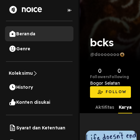
Beranda
bcks
Genre
@dooooooo
0
0
Koleksimu
Followers
Following
Bogor Selatan
History
FOLLOW
Konten disukai
Aktifitas
Karya
Syarat dan Ketentuan