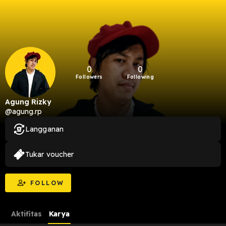
0
0
Followers
Following
Agung Rizky
@agung.rp
Langganan
Tukar voucher
FOLLOW
Aktifitas
Karya