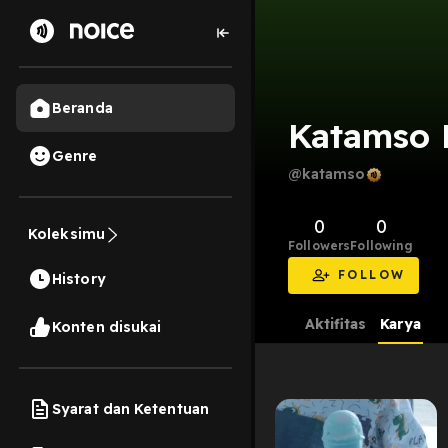
Beranda
Katamso 
Genre
@katamso
0
0
Koleksimu
Followers
Following
FOLLOW
History
Aktifitas
Karya
Konten disukai
Syarat dan Ketentuan