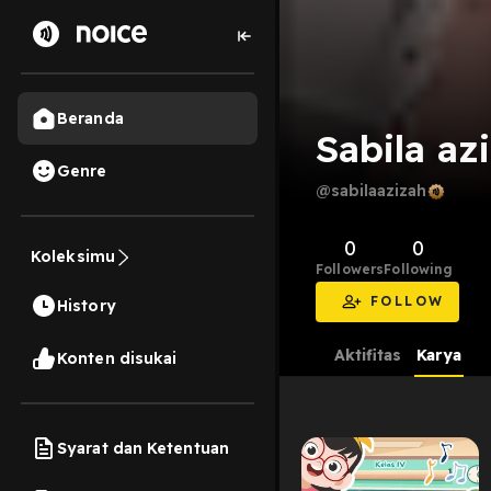
Beranda
Sabila az
Genre
@sabilaazizah
0
0
Koleksimu
Followers
Following
FOLLOW
History
Aktifitas
Karya
Konten disukai
Syarat dan Ketentuan