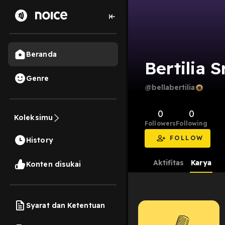
Beranda
Bertilia 
Genre
@bellabertilia
0
0
Koleksimu
Followers
Following
FOLLOW
History
Aktifitas
Karya
Konten disukai
Syarat dan Ketentuan