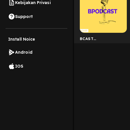
Kebijakan Privasi
Support
BCAST
Install Noice
#UiPodcastHero
Android
IOS