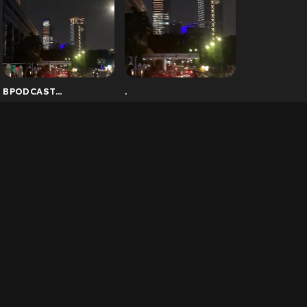
BPODCAST
.
#UIPodcastHero