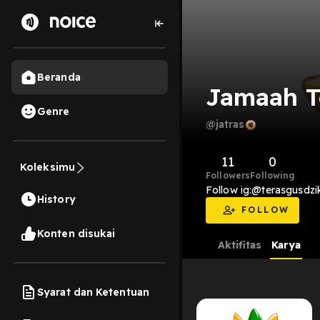
Beranda
Jamaah T
Genre
@jatras
11
0
Koleksimu
Followers
Following
Follow ig:@terasgusdzi
History
FOLLOW
Konten disukai
Aktifitas
Karya
Syarat dan Ketentuan