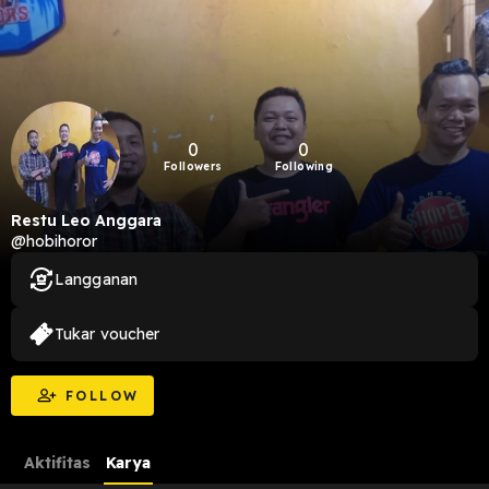
0
0
Followers
Following
Restu Leo Anggara
@hobihoror
Langganan
Tukar voucher
FOLLOW
Aktifitas
Karya