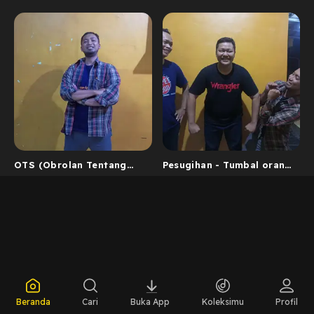
OTS (Obrolan Tentang
Pesugihan - Tumbal orang
Setan)
yang kita Sayang ||
Perjalanan...
Beranda
Cari
Buka App
Koleksimu
Profil