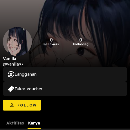
0
0
Followers
Following
Vanilla
@vanilla97
Langganan
Tukar voucher
FOLLOW
Aktifitas
Karya