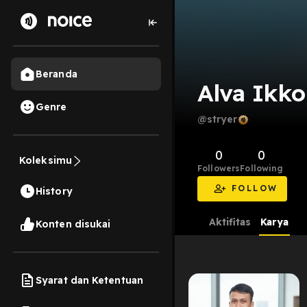
Beranda
Alva Ikk
Genre
@stryer
0
0
Koleksimu
Followers
Following
FOLLOW
History
Aktifitas
Karya
Konten disukai
Syarat dan Ketentuan