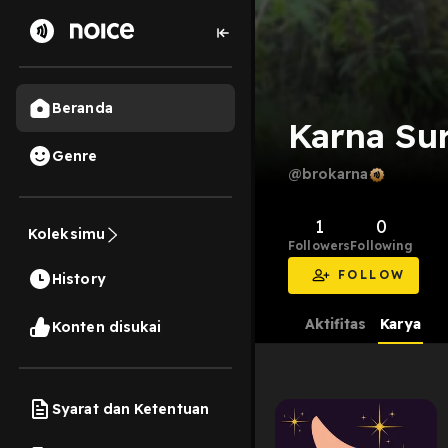
Beranda
Karna Su
Genre
@brokarna
1
0
Koleksimu
Followers
Following
FOLLOW
History
Aktifitas
Karya
Konten disukai
Syarat dan Ketentuan