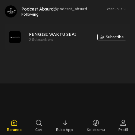
Podcast Absurd
@
podcast_absurd
2 tahun lalu
Following:
PENGISI WAKTU SEPI
Subscribe
2 Subscribers
Beranda
Cari
Buka App
Koleksimu
Profil