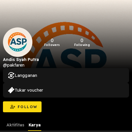
0
0
Followers
Following
Andis Syah Putra
@pakfaren
Langganan
Tukar voucher
FOLLOW
Aktifitas
Karya