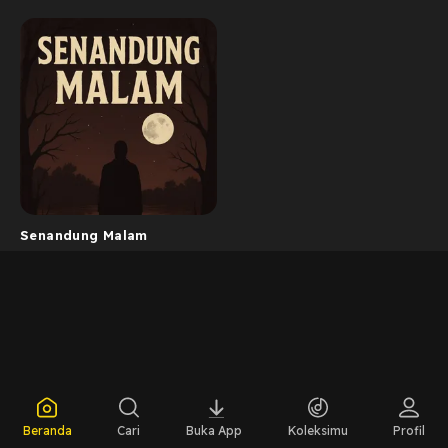
Senandung Malam
Beranda
Cari
Buka App
Koleksimu
Profil