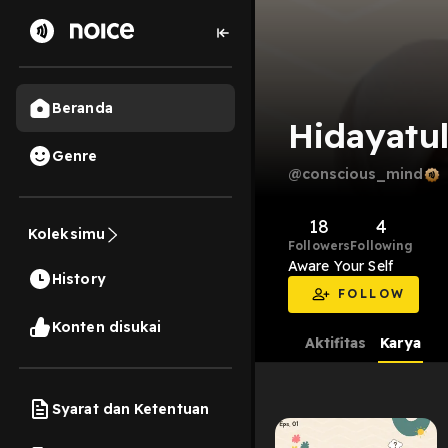
Beranda
Hidayatul
Genre
@conscious_mind
18
4
Koleksimu
Followers
Following
Aware Your Self
History
FOLLOW
Konten disukai
Aktifitas
Karya
Syarat dan Ketentuan