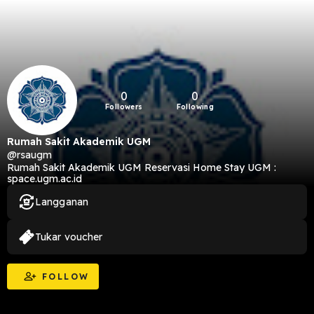
0
0
Followers
Following
Rumah Sakit Akademik UGM
@rsaugm
Rumah Sakit Akademik UGM Reservasi Home Stay UGM :
space.ugm.ac.id
Langganan
Tukar voucher
FOLLOW