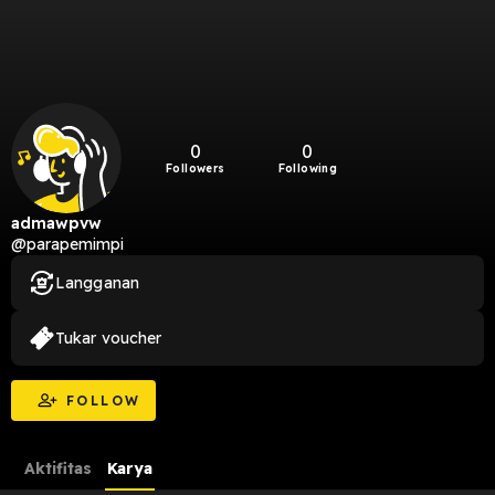
0
0
Followers
Following
admawpvw
@parapemimpi
Langganan
Tukar voucher
FOLLOW
Aktifitas
Karya