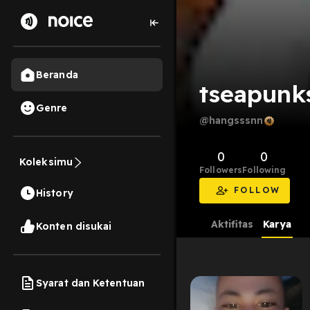
Beranda
tseapunk
Genre
@hangsssnn
0
0
Koleksimu
Followers
Following
FOLLOW
History
Aktifitas
Karya
Konten disukai
Syarat dan Ketentuan