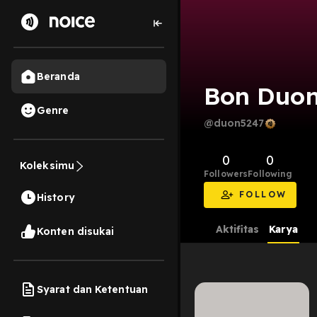
Beranda
Bon Duo
Genre
@duon5247
0
0
Koleksimu
Followers
Following
FOLLOW
History
Aktifitas
Karya
Konten disukai
Syarat dan Ketentuan