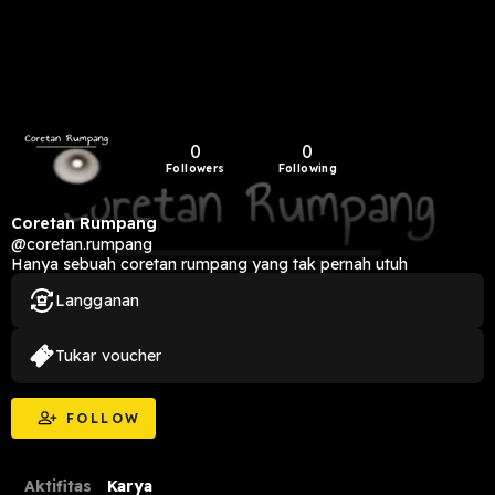
0
0
Followers
Following
Coretan Rumpang
@coretan.rumpang
Hanya sebuah coretan rumpang yang tak pernah utuh
Langganan
Tukar voucher
FOLLOW
Aktifitas
Karya