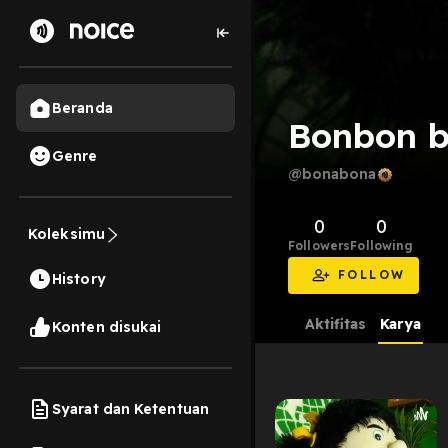
Beranda
Bonbon b
Genre
@bonabona
0
0
Koleksimu
Followers
Following
FOLLOW
History
Aktifitas
Karya
Konten disukai
Syarat dan Ketentuan