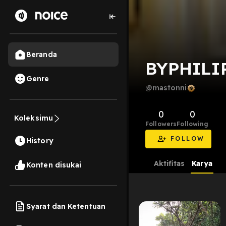
Beranda
BYPHILI
Genre
@mastonni
0
0
Koleksimu
Followers
Following
FOLLOW
History
Aktifitas
Karya
Konten disukai
Syarat dan Ketentuan