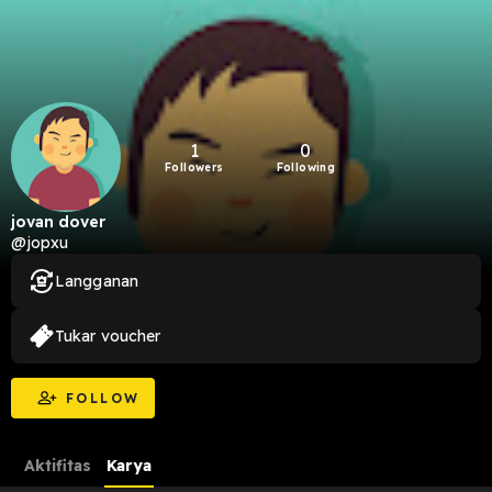
1
0
Followers
Following
jovan dover
@jopxu
Langganan
Tukar voucher
FOLLOW
Aktifitas
Karya