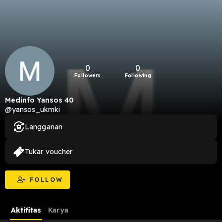
0
0
Followers
Following
Medinfo Yansos 40
@yansos_ukmki
Langganan
Tukar voucher
FOLLOW
Aktifitas
Karya